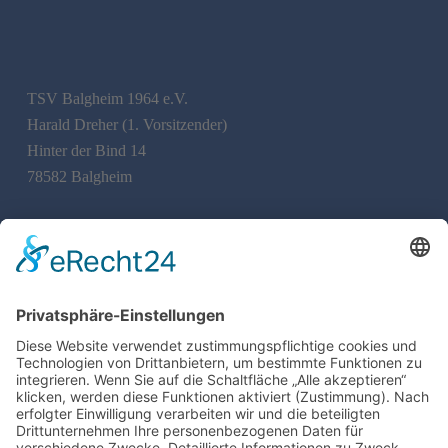
TSV Balgheim 1964 e.V.
Harald Dreher (1. Vorsitzender)
Hinter der Bind 14
78582 Balgheim
info@tsv-balgheim.de
©
2026
TSV Balgheim 1964 e.V.