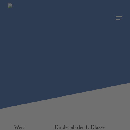
Skip
to
Menu
main
content
KINDER
GARDE
Wer:
Kinder ab der 1. Klasse